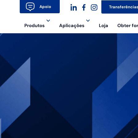
Apoio
Transferência
dashicons-
dashicons-
dashicons-
Produtos
Aplicações
Loja
Obter f
linkedin
facebook-
instagram
alt