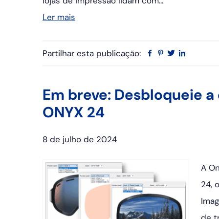
lojas de impressão lidam com...
Ler mais
Partilhar esta publicação:
Facebook
Pinterest
Twitter
Linkedin
Em breve: Desbloqueie a 
ONYX 24
8 de julho de 2024
A On
24, 
Imag
de t