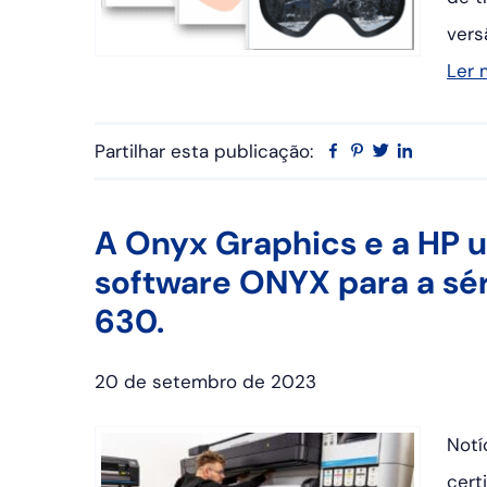
vers
Ler 
Partilhar esta publicação:
Facebook
Pinterest
Twitter
Linkedin
A Onyx Graphics e a HP u
software ONYX para a sér
630.
20 de setembro de 2023
Notí
cert