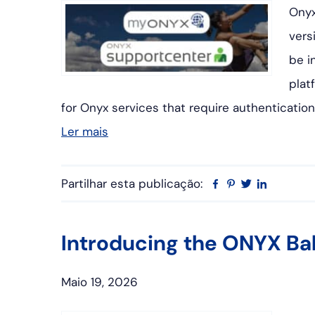
Onyx
vers
be i
plat
for Onyx services that require authenticatio
Ler mais
Partilhar esta publicação:
Facebook
Pinterest
Twitter
Linkedin
Introducing the ONYX Ba
Maio 19, 2026