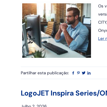
Os v
vers
CITY
Onyx
Ler 
Partilhar esta publicação:
Facebook
Pinterest
Twitter
Linkedin
LogoJET Inspira Series/
Julho 2, 2026