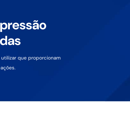
mpressão
adas
 utilizar que proporcionam
cações.