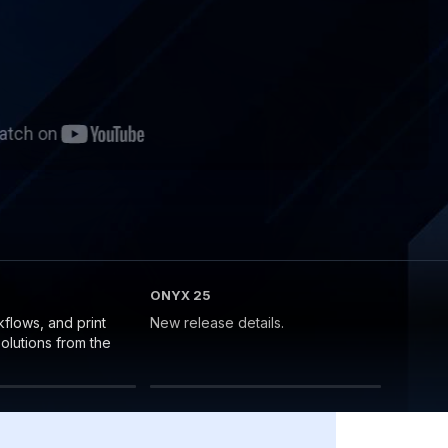
ONYX 25
kflows, and print
New release details.
lutions from the