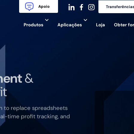
Apoio
Transferência
dashicons-
dashicons-
dashicons-
Produtos
Aplicações
Loja
Obter f
linkedin
facebook-
instagram
alt
ment
&
it
n to replace spreadsheets
al-time profit tracking, and