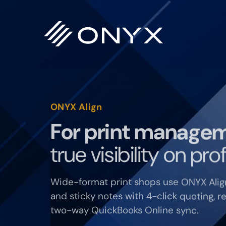
Saltar
Saltar
Saltar
para
para
para
a
o
o
navegação
conteúdo
rodapé
principal
principal
ONYX Align
For print manage
true visibility on prof
Wide-format print shops use ONYX Alig
and sticky notes with 4-click quoting, re
two-way QuickBooks Online sync.