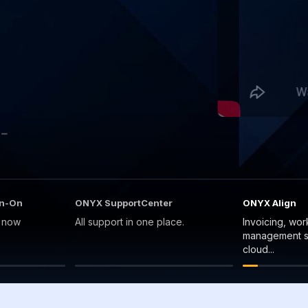
 –
gn-On
ONYX SupportCenter
ONYX Align
n now
All support in one place.
Invoicing, wor
management so
cloud...