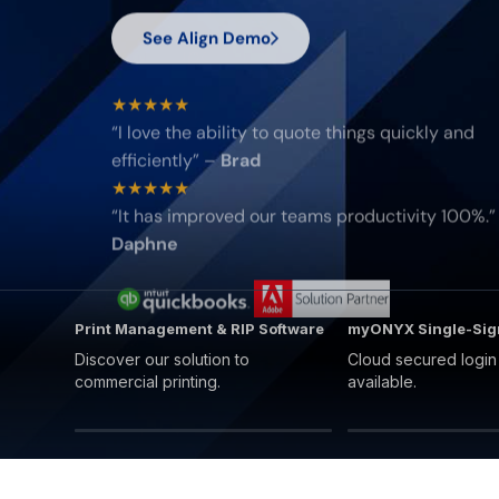
See Align Demo
★★★★★
“
I love the ability to quote things quickly and
efficiently
” –
Brad
★★★★★
“
It has improved our teams productivity 100%.
”
Daphne
Print Management & RIP Software
myONYX Single-Si
Discover our solution to
Cloud secured logi
commercial printing.
available.