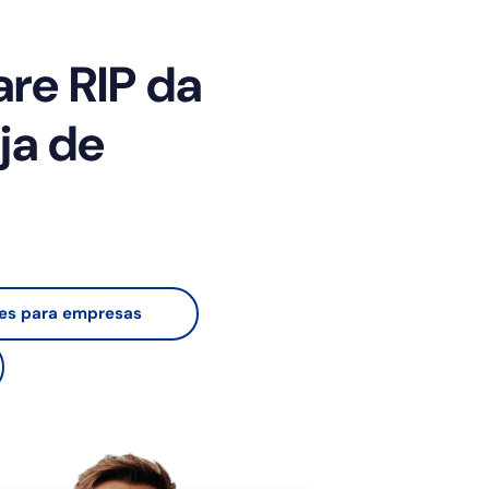
re RIP da
ja de
es para empresas