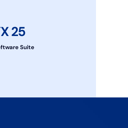
X 25
oftware Suite