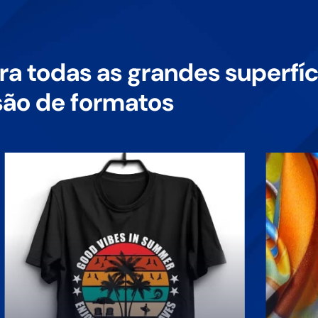
ra todas as grandes superfíc
são de formatos
Obtenha uma precisão e um
Dim
detalhe inigualáveis com o
oper
nosso software DTF RIP,
com 
concebido para uma precisão
RIP,
de cor e fiabilidade
peq