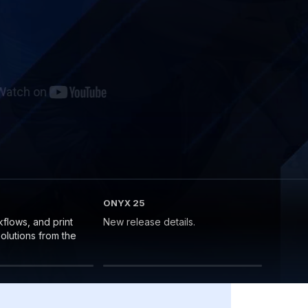
ONYX 25
kflows, and print
New release details.
lutions from the