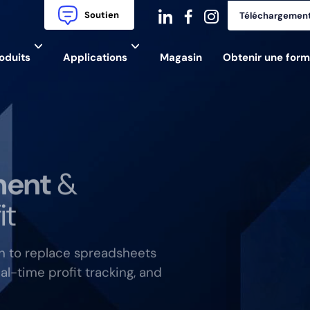
Soutien
Téléchargemen
dashicons-
dashicons-
dashicons-
oduits
Applications
Magasin
Obtenir une form
linkedin
facebook-
instagram
alt
ment
&
it
n to replace spreadsheets
al-time profit tracking, and