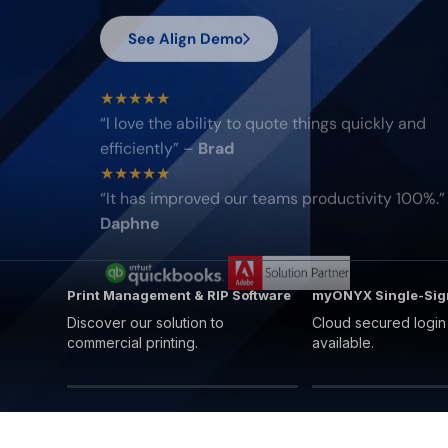
See Align Demo
★★★★★
“
I love the ability to quote things quickly and
efficiently
” –
Brad
★★★★★
“
It has improved our teams productivity 100%.
”
Daphne
Print Management & RIP Software
myONYX Single-Si
Discover our solution to
Cloud secured logi
commercial printing.
available.