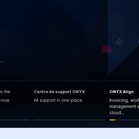
 –
gn-On
Centre de support ONYX
ONYX Align
n now
All support in one place.
Invoicing, wor
management so
cloud...