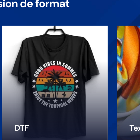
sion de format
Obtenez une précision et un
Dév
niveau de détail inégalés grâce
d'im
à notre logiciel DTF RIP, conçu
notr
pour une précision des
parf
couleurs et une fiabilité
com
supérieures.
gran
En savoir plus
En s
DTF
Te