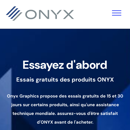
Sauter
Skip
Passer
à
to
au
la
main
pied
navigation
content
de
primaire
page
Essayez d'abord
Essais gratuits des produits ONYX
Onyx Graphics propose des essais gratuits de 15 et 30
jours sur certains produits, ainsi qu'une assistance
technique mondiale.
assurez-vous d'être satisfait
d'ONYX avant de l'acheter.