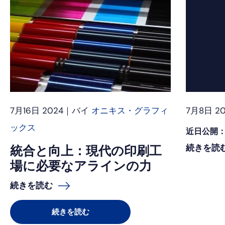
7月16日 2024｜バイ
オニキス・グラフィ
7月8日 2
ックス
近日公開：
続きを読
統合と向上：現代の印刷工
場に必要なアラインの力
続きを読む
続きを読む