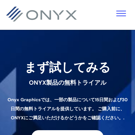
主
本
フ
要
文
ッ
ナ
へ
タ
ビ
ス
ー
ゲ
キ
へ
ー
ッ
ス
まず試してみる
シ
プ
キ
ョ
ッ
ONYX製品の無料トライアル
ン
プ
へ
Onyx Graphicsでは、一部の製品について15日間および30
ス
日間の無料トライアルを提供しています。
ご購入前に、
キ
ONYXにご満足いただけるかどうかをご確認ください。.
ッ