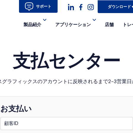
サポート
ダウンロード
ダ
ダ
ダ
製品紹介
アプリケーション
店舗
トレ
ッ
ッ
ッ
シ
シ
シ
支払センター
ュ
ュ・
ュ
コ
フ
ア
ン
ェ
イ
スグラフィックスのアカウントに反映されるまで2-3営業
イ
コ
ス
ン-
お支払い
ブ
イ
ッ
ン