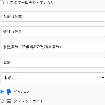
ク・
ス
カスタマーIDを持っていない
ア
タ
ル
グ
ト
ラ
ム
ペイパル
クレジットカード