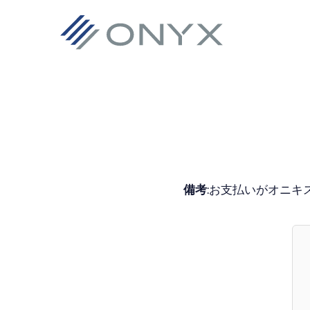
主
本
フ
要
文
ッ
ナ
へ
タ
ビ
ス
ー
ゲ
キ
へ
ー
ッ
ス
シ
プ
キ
ョ
ッ
備考
:お支払いがオニキ
ン
プ
へ
ス
キ
ッ