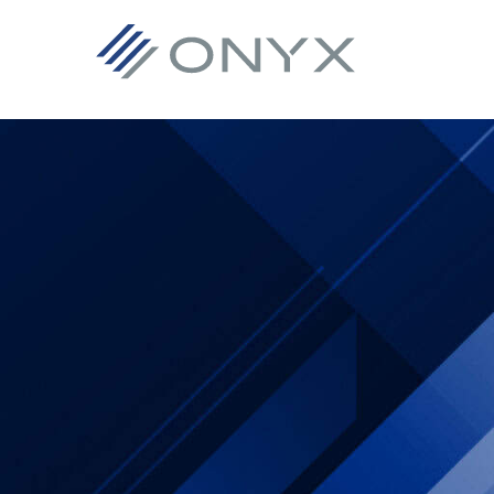
主
本
フ
要
文
ッ
ナ
へ
タ
ビ
ス
ー
ゲ
キ
へ
ー
ッ
ス
シ
プ
キ
ョ
ッ
ン
プ
へ
ス
キ
ッ