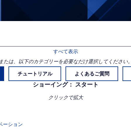
ク・
ス
ア
タ
ル
グ
ト
ラ
ム
すべて表示
または、以下のカテゴリーを必要なだけ選択してください
チュートリアル
よくあるご質問
ショーイング：
スタート
クリックで拡大
ベーション