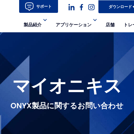
サポート
ダウンロード
ダ
ダ
ダ
製品紹介
アプリケーション
店舗
トレ
ッ
ッ
ッ
シ
シ
シ
ュ
ュ・
ュ
コ
フ
ア
ン
ェ
イ
マイオニキス
イ
コ
ス
ン-
ONYX製品に関するお問い合わせ
ブ
イ
ッ
ン