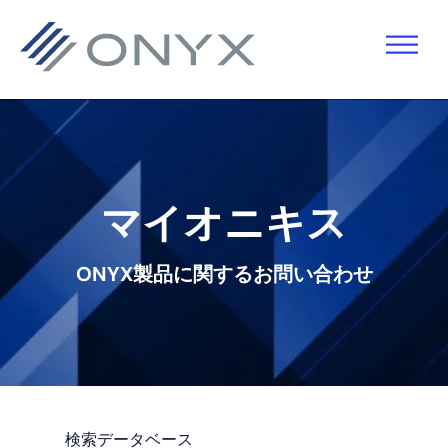
主
本
フ
要
文
ッ
ナ
へ
タ
ビ
ス
ー
ゲ
キ
へ
ー
ッ
ス
マイオニキス
シ
プ
キ
ョ
ッ
ONYX製品に関するお問い合わせ
ン
プ
へ
ス
キ
ッ