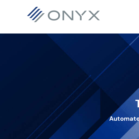
기
주
바
본
요
닥
탐
콘
글
색
텐
로
으
츠
건
로
로
너
건
건
뛰
너
너
기
뛰
뛰
기
기
Automated