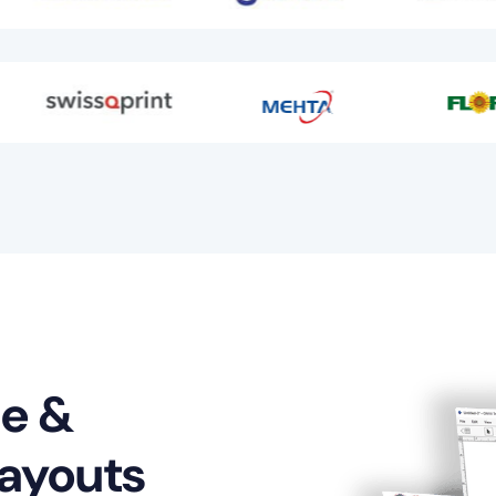
ge &
ayouts