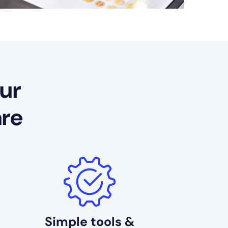
ur
are
Simple tools &