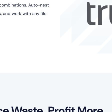
t combinations. Auto-nest
, and work with any file
ce Waste. Profit More.