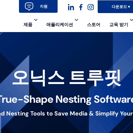
지원
다운로드
▼
대
대
대
제품
애플리케이션
스토어
교육 받기
시
시
시
아
아
아
이
이
이
콘
콘-
콘
오닉스 트루핏
링
페
인
크
이
스
True-Shape Nesting Softwar
드
스
타
인
북-
그
 Nesting Tools to Save Media & Simplify You
알
램