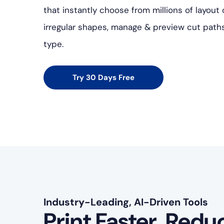
that instantly choose from millions of layou
irregular shapes, manage & preview cut paths
type.
Try 30 Days Free
Industry-Leading, AI-Driven Tools
Print Faster. Redu