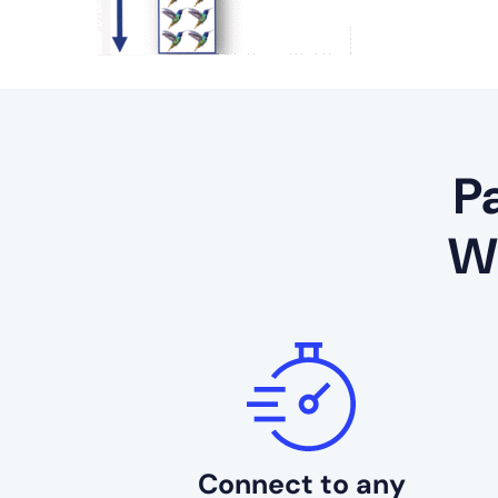
P
Wi
Connect to any