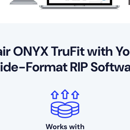
air ONYX TruFit with Yo
de-Format RIP Softw
Works with