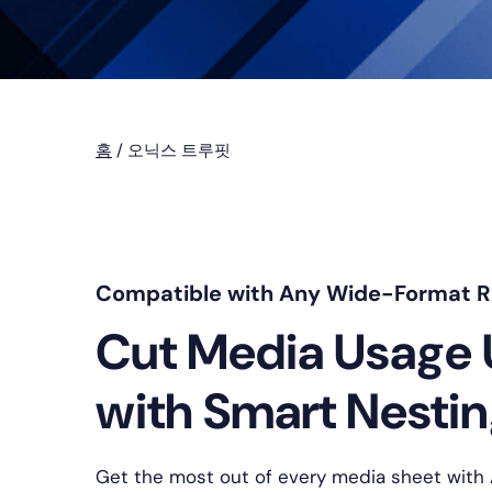
홈
/
오닉스 트루핏
Compatible with Any Wide-Format R
Cut Media Usage 
with Smart Nesti
Get the most out of every media sheet with