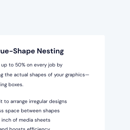
rue-Shape Nesting
 up to 50% on every job by
ng the actual shapes of your graphics—
ing boxes.
 to arrange irregular designs
ess space between shapes
 inch of media sheets
nd boosts efficiency