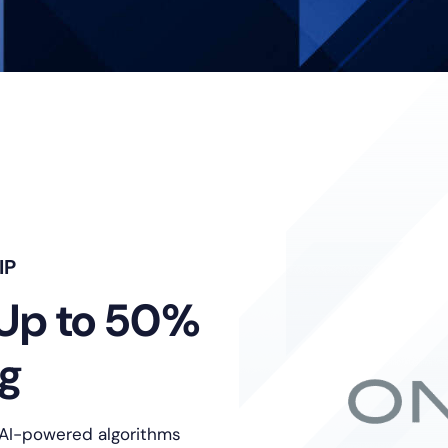
트
IP
Up to 50%
ng
 AI-powered algorithms