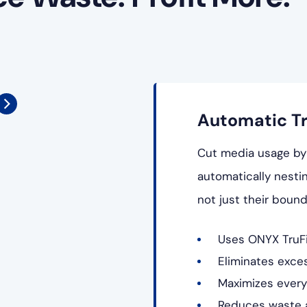
Automatic T
Cut media usage by
automatically nesti
not just their bound
Uses ONYX TruFit
Eliminates exc
Maximizes every
Reduces waste a