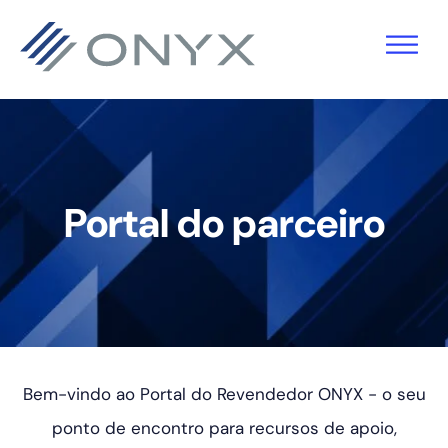
Saltar
Saltar
Saltar
para
para
para
a
o
o
navegação
conteúdo
rodapé
principal
principal
Portal do parceiro
Bem-vindo ao Portal do Revendedor ONYX - o seu
ponto de encontro para recursos de apoio,