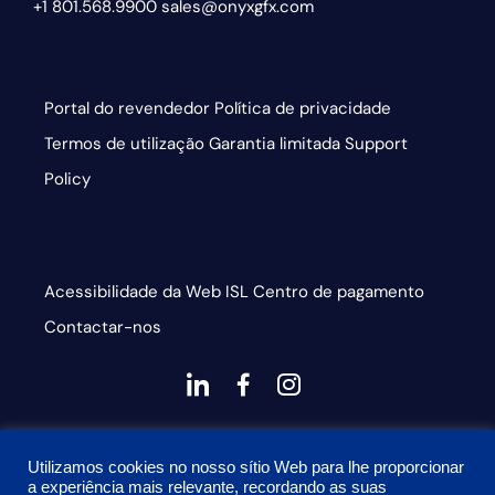
+1 801.568.9900
sales@onyxgfx.com
Portal do revendedor
Política de privacidade
Termos de utilização
Garantia limitada
Support
Policy
Acessibilidade da Web
ISL
Centro de pagamento
Contactar-nos
dashicons-
dashicons-
dashicons-
linkedin
facebook-
instagram
This site is protected by reCAPTCHA and the Google
alt
Utilizamos cookies no nosso sítio Web para lhe proporcionar
Privacy Policy and Terms of Service apply
a experiência mais relevante, recordando as suas