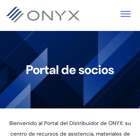
Saltar
Ir
Saltar
a
al
al
la
contenido
pie
navegación
principal
de
principal
página
Portal de socios
Bienvenido al Portal del Distribuidor de ONYX: su
centro de recursos de asistencia, materiales de