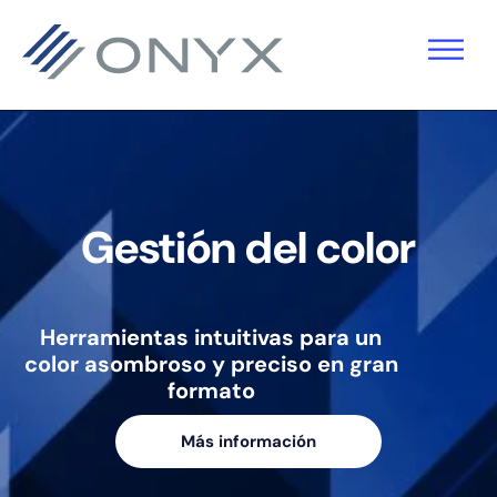
Saltar
Ir
Saltar
a
al
al
la
contenido
pie
navegación
principal
de
principal
página
Gestión del color
Herramientas intuitivas para un
color asombroso y preciso en gran
formato
Más información