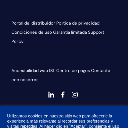
Portal del distribuidor
Política de privacidad
Condiciones de uso
Garantía limitada
Support
Policy
Accesibilidad web
ISL
Centro de pagos
Contacte
con nosotros
dashicons-
dashicons-
dashicons-
linkedin
facebook-
instagram
This site is protected by reCAPTCHA and the Google
alt
Utilizamos cookies en nuestro sitio web para ofrecerle la
Privacy Policy and Terms of Service apply
experiencia más relevante al recordar sus preferencias y
visitas repetidas. Al hacer clic en "Aceptar", consiente el uso