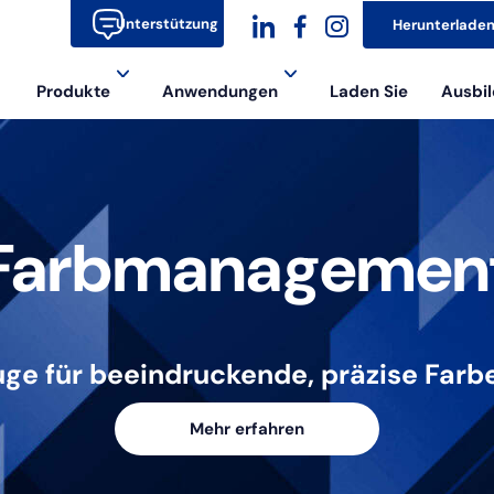
Unterstützung
Herunterlade
dashicons-
dashicons-
dashicons-
Produkte
Anwendungen
Laden Sie
Ausbil
linkedin
facebook-
instagram
alt
Farbmanagemen
uge für beeindruckende, präzise Farb
Mehr erfahren