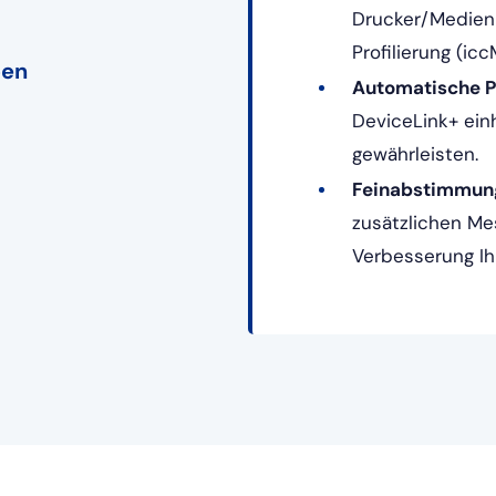
Drucker/Medien
Profilierung (ic
ben
Automatische P
DeviceLink+ einh
gewährleisten.
Feinabstimmung
zusätzlichen M
Verbesserung Ihr