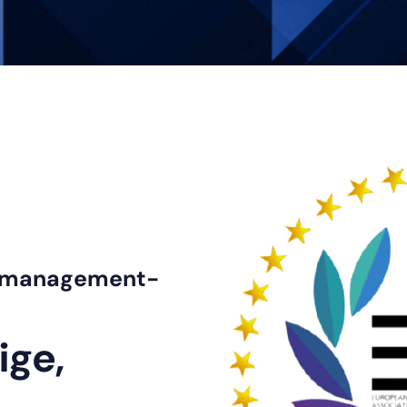
rbmanagement-
ige,