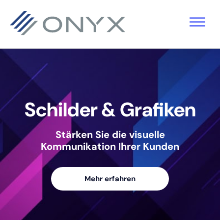
Zur
Zum
Zur
Hauptnavigation
Hauptinhalt
Fußzeile
springen
springen
springen
Schilder & Grafiken
Stärken Sie die visuelle
Kommunikation Ihrer Kunden
Mehr erfahren