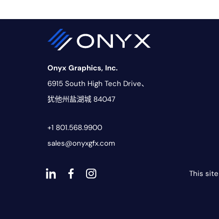
Onyx Graphics, Inc.
6915 South High Tech Drive、
犹他州盐湖城 84047
+1 801.568.9900
sales@onyxgfx.com
This sit
Dashicons-
dashicons-
dashicons-
linkedin
facebook-
instagram