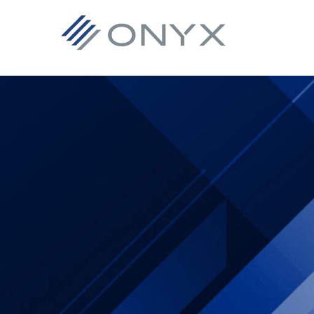
跳
跳
跳
至
至
至
主
主
页
导
要
脚
航
内
容