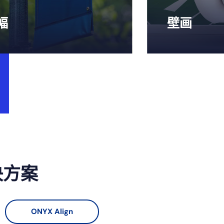
幅
壁画
决方案
ONYX Align