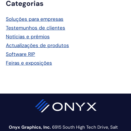
Barra
Categorias
lateral
Soluções para empresas
principal
Testemunhos de clientes
Notícias e prémios
Actualizações de produtos
Software RIP
Feiras e exposições
Onyx Graphics, Inc.
6915 South High Tech Drive,
Salt