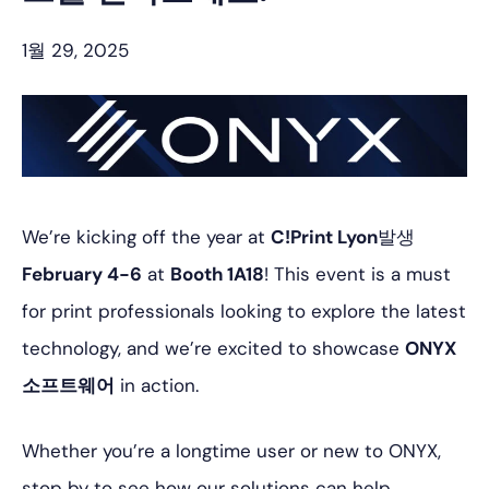
1월 29, 2025
We’re kicking off the year at
C!Print Lyon
발생
February 4-6
at
Booth 1A18
! This event is a must
for print professionals looking to explore the latest
technology, and we’re excited to showcase
ONYX
소프트웨어
in action.
Whether you’re a longtime user or new to ONYX,
stop by to see how our solutions can help