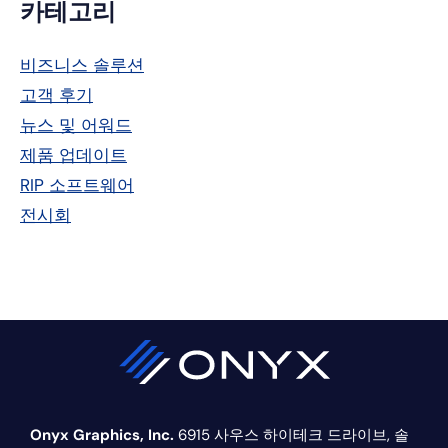
기
카테고리
본
비즈니스 솔루션
사
고객 후기
이
뉴스 및 어워드
드
제품 업데이트
RIP 소프트웨어
바
전시회
Onyx Graphics, Inc.
6915 사우스 하이테크 드라이브,
솔