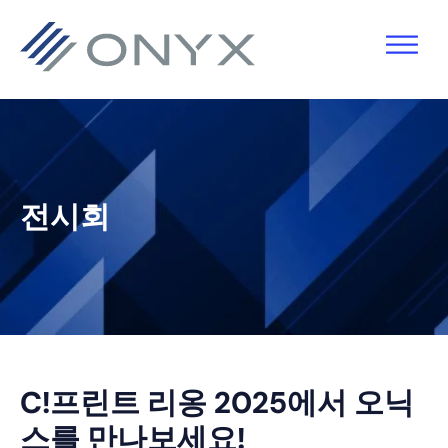
기
주
기
바
본
요
본
닥
탐
콘
사
글
색
텐
이
로
으
츠
드
건
로
로
바
너
전시회
건
건
로
뛰
너
너
건
기
뛰
뛰
너
기
기
뛰
기
C!프린트 리옹 2025에서 오닉
스를 만나보세요!