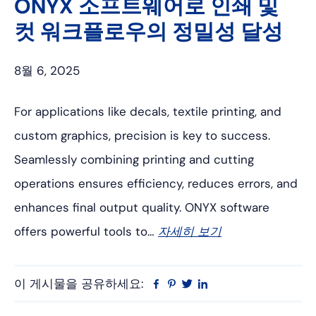
ONYX 소프트웨어로 인쇄 및
컷 워크플로우의 정밀성 달성
8월 6, 2025
For applications like decals, textile printing, and
custom graphics, precision is key to success.
Seamlessly combining printing and cutting
operations ensures efficiency, reduces errors, and
enhances final output quality. ONYX software
offers powerful tools to…
자세히 보기
이 게시물을 공유하세요:
Facebook
Pinterest
트
링
위
크