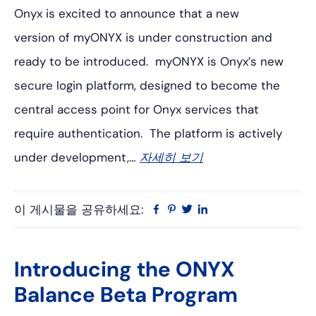
Onyx is excited to announce that a new
version of myONYX is under construction and
ready to be introduced. myONYX is Onyx’s new
secure login platform, designed to become the
central access point for Onyx services that
require authentication. The platform is actively
under development,…
자세히 보기
이 게시물을 공유하세요:
Facebook
Pinterest
트
링
위
크
터
드
인
Introducing the ONYX
Balance Beta Program