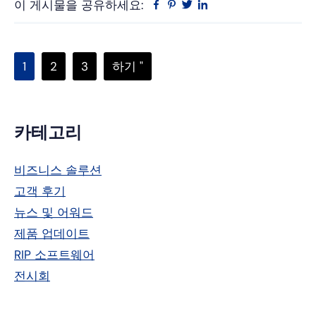
이 게시물을 공유하세요:
Facebook
Pinterest
트
링
위
크
터
드
인
페
페
페
다
1
2
3
하기 "
이
이
이
음
지
지
지
페
기
카테고리
이
지
본
비즈니스 솔루션
로
사
고객 후기
이
이
뉴스 및 어워드
동
드
제품 업데이트
RIP 소프트웨어
바
전시회