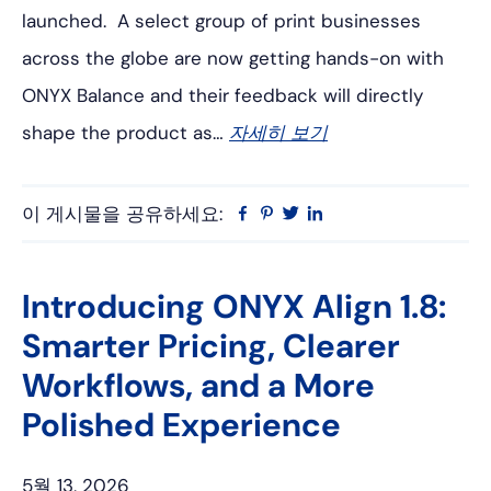
launched. A select group of print businesses
across the globe are now getting hands-on with
ONYX Balance and their feedback will directly
shape the product as…
자세히 보기
이 게시물을 공유하세요:
Facebook
Pinterest
트
링
위
크
터
드
인
Introducing ONYX Align 1.8:
Smarter Pricing, Clearer
Workflows, and a More
Polished Experience
5월 13, 2026