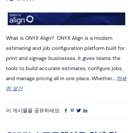
What is ONYX Align? ONYX Align is a modern
estimating and job configuration platform built for
print and signage businesses. It gives teams the
tools to build accurate estimates, configure jobs,
and manage pricing all in one place. Whether…
자세
히 보기
이 게시물을 공유하세요:
Facebook
Pinterest
트
링
위
크
터
드
인