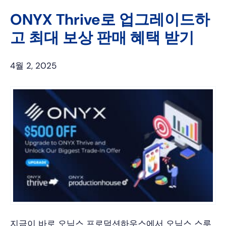
터
드
인
ONYX Thrive로 업그레이드하
고 최대 보상 판매 혜택 받기
4월 2, 2025
지금이 바로 오닉스 프로덕션하우스에서 오닉스 스루