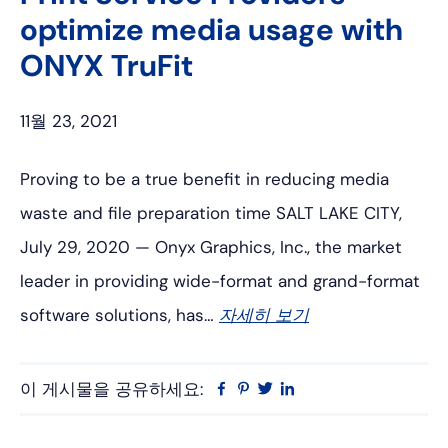
optimize media usage with
ONYX TruFit
11월 23, 2021
Proving to be a true benefit in reducing media
waste and file preparation time SALT LAKE CITY,
July 29, 2020 — Onyx Graphics, Inc., the market
leader in providing wide-format and grand-format
software solutions, has…
자세히 보기
이 게시물을 공유하세요:
Facebook
Pinterest
트
링
위
크
터
드