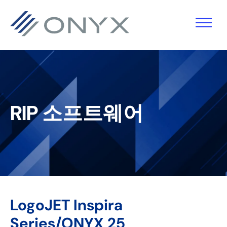
기
주
기
바
본
요
본
닥
탐
콘
사
글
색
텐
이
로
으
츠
드
건
로
로
바
너
RIP 소프트웨어
건
건
로
뛰
너
너
건
기
뛰
뛰
너
기
기
뛰
기
LogoJET Inspira
Series/ONYX 25