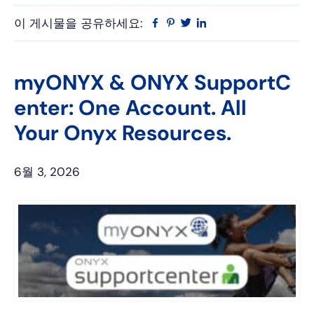
이 게시물을 공유하세요:
Facebook
Pinterest
트
링
위
크
터
드
인
myONYX & ONYX SupportC
enter: One Account. All
Your Onyx Resources.
6월 3, 2026