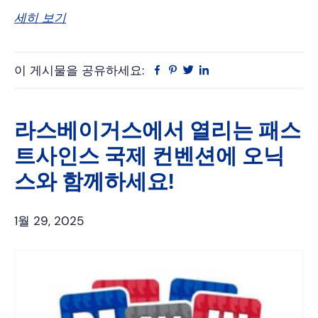
세히 보기
이 게시물을 공유하세요:
Facebook
Pinterest
트
링
위
크
터
드
인
라스베이거스에서 열리는 패스
트사인스 국제 컨벤션에 오닉
스와 함께하세요!
1월 29, 2025