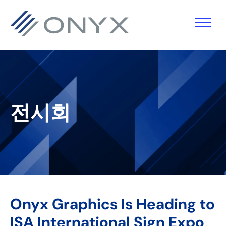
기
주
기
바
본
요
본
닥
탐
콘
사
글
색
텐
이
로
으
츠
드
건
로
로
바
너
전시회
건
건
로
뛰
너
너
건
기
뛰
뛰
너
기
기
뛰
기
Onyx Graphics Is Heading to
ISA International Sign Expo