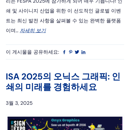
리는 FESPA 2025에 참가하게 되어 매우 기쁩니다! 인
쇄 및 사이니지 산업을 위한 이 선도적인 글로벌 이벤
트는 최신 발전 사항을 살펴볼 수 있는 완벽한 플랫폼
이며...
자세히 보기
이 게시물을 공유하세요:
Facebook
Pinterest
트
링
위
크
터
드
인
ISA 2025의 오닉스 그래픽: 인
쇄의 미래를 경험하세요
3월 3, 2025