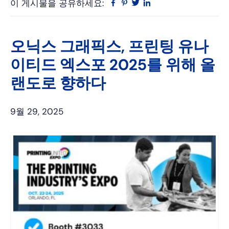
이 게시물을 공유하세요:
Facebook
Pinterest
트
링
위
크
터
드
인
오닉스 그래픽스, 프린팅 유나
이티드 엑스포 2025를 위해 올
랜도로 향하다
9월 29, 2025