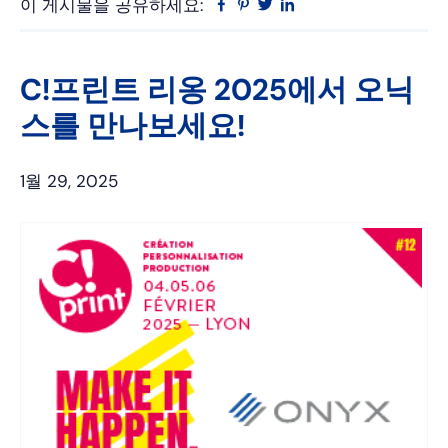
이 게시물을 공유하세요:
Facebook
Pinterest
트
링
위
크
터
드
인
C!프린트 리옹 2025에서 오닉
스를 만나보세요!
1월 29, 2025