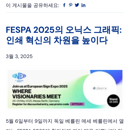
이 게시물을 공유하세요:
Facebook
Pinterest
트
링
위
크
터
드
인
FESPA 2025의 오닉스 그래픽:
인쇄 혁신의 차원을 높이다
3월 3, 2025
5월 6일부터 9일까지 독일 베를린 메세 베를린에서 열