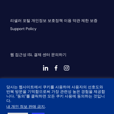
리셀러 포털
개인정보 보호정책
이용 약관
제한 보증
Support Policy
웹 접근성
ISL
결제 센터
문의하기
대
대
대
시
시
시
This site is protected by reCAPTCHA and the Google
아
아
아
당사는 웹사이트에서 쿠키를 사용하여 사용자의 선호도와
Privacy Policy and Terms of Service apply
이
이
이
반복 방문을 기억함으로써 가장 관련성 높은 경험을 제공합
니다. "동의"를 클릭하면 모든 쿠키 사용에 동의하는 것입니
콘
콘-
콘
다.
링
페
인
내 개인 정보 판매 금지
.
© 2026 Onyx Graphics, Inc. 모든 권리 보유. 설계자
타이니