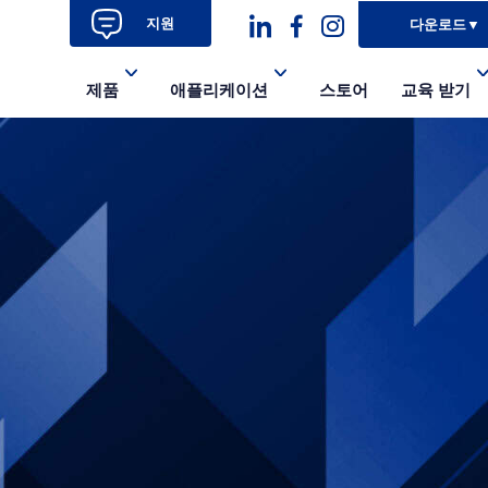
지원
다운로드
▼
대
대
대
제품
애플리케이션
스토어
교육 받기
시
시
시
아
아
아
이
이
이
콘
콘-
콘
링
페
인
크
이
스
드
스
타
인
북-
그
알
램