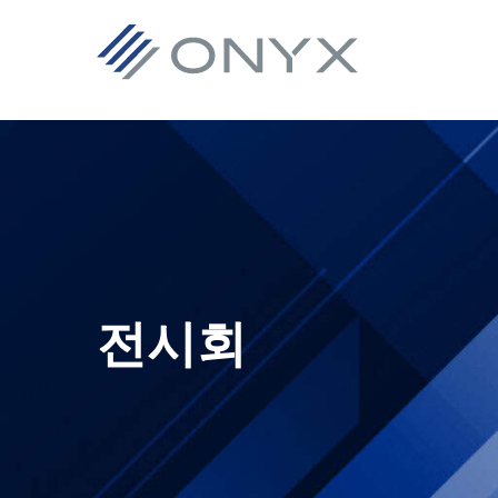
기
주
기
바
본
요
본
닥
탐
콘
사
글
색
텐
이
로
으
츠
드
건
로
로
바
너
건
건
로
뛰
너
너
건
기
뛰
뛰
너
전시회
기
기
뛰
기