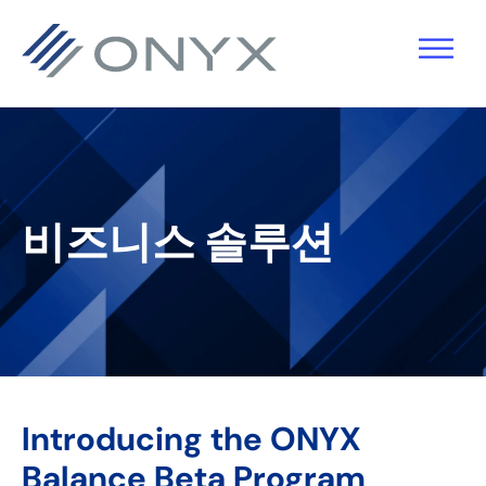
기
주
기
바
본
요
본
닥
탐
콘
사
글
색
텐
이
로
으
츠
드
건
로
로
바
너
비즈니스 솔루션
건
건
로
뛰
너
너
건
기
뛰
뛰
너
기
기
뛰
기
Introducing the ONYX
Balance Beta Program