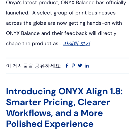
Onyx’s latest product, ONYX Balance has officially
launched. A select group of print businesses
across the globe are now getting hands-on with
ONYX Balance and their feedback will directly
shape the product as…
자세히 보기
이 게시물을 공유하세요:
Facebook
Pinterest
트
링
위
크
터
드
인
Introducing ONYX Align 1.8:
Smarter Pricing, Clearer
Workflows, and a More
Polished Experience