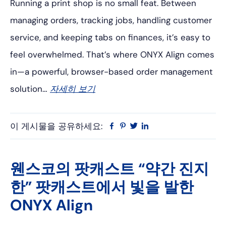
Running a print shop is no small feat. Between
managing orders, tracking jobs, handling customer
service, and keeping tabs on finances, it’s easy to
feel overwhelmed. That’s where ONYX Align comes
in—a powerful, browser-based order management
solution…
자세히 보기
이 게시물을 공유하세요:
Facebook
Pinterest
트
링
위
크
터
드
인
웬스코의 팟캐스트 “약간 진지
한” 팟캐스트에서 빛을 발한
ONYX Align