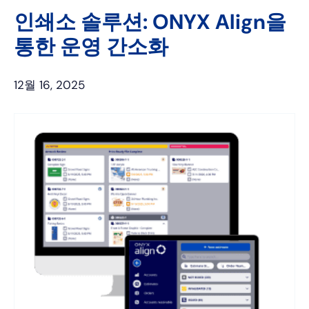
인
인쇄소 솔루션: ONYX Align을
통한 운영 간소화
12월 16, 2025