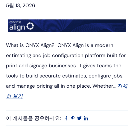
5월 13, 2026
What is ONYX Align? ONYX Align is a modern
estimating and job configuration platform built for
print and signage businesses. It gives teams the
tools to build accurate estimates, configure jobs,
and manage pricing all in one place. Whether…
자세
히 보기
이 게시물을 공유하세요:
Facebook
Pinterest
트
링
위
크
터
드