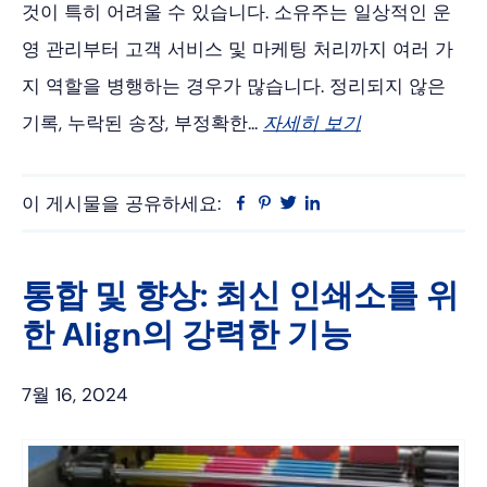
것이 특히 어려울 수 있습니다. 소유주는 일상적인 운
영 관리부터 고객 서비스 및 마케팅 처리까지 여러 가
지 역할을 병행하는 경우가 많습니다. 정리되지 않은
기록, 누락된 송장, 부정확한...
자세히 보기
이 게시물을 공유하세요:
Facebook
Pinterest
트
링
위
크
터
드
인
통합 및 향상: 최신 인쇄소를 위
한 Align의 강력한 기능
7월 16, 2024