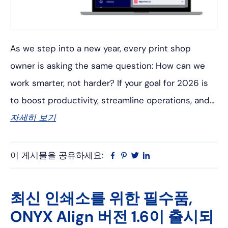
As we step into a new year, every print shop
owner is asking the same question: How can we
work smarter, not harder? If your goal for 2026 is
to boost productivity, streamline operations, and…
자세히 보기
이 게시물을 공유하세요:
Facebook
Pinterest
트
링
위
크
터
드
인
최신 인쇄소를 위한 필수품,
ONYX Align 버전 1.6이 출시되