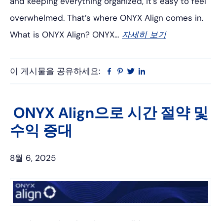
and keeping everything organized, it’s easy to feel
overwhelmed. That’s where ONYX Align comes in.
What is ONYX Align? ONYX…
자세히 보기
이 게시물을 공유하세요:
Facebook
Pinterest
트
링
위
크
터
드
인
ONYX Align으로 시간 절약 및
수익 증대
8월 6, 2025