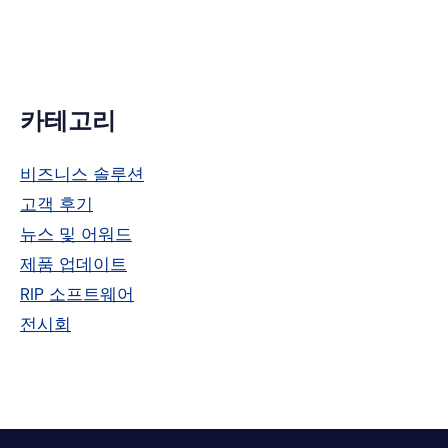
터
드
인
기
카테고리
본
비즈니스 솔루션
사
고객 후기
이
뉴스 및 어워드
드
제품 업데이트
RIP 소프트웨어
바
전시회