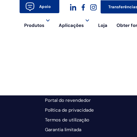
Apoio
Transferência
dashicons-
dashicons-
dashicons-
Produtos
Aplicações
Loja
Obter f
linkedin
facebook-
instagram
alt
Portal do revendedor
Política de privacidade
Termos de utilização
Garantia limitada