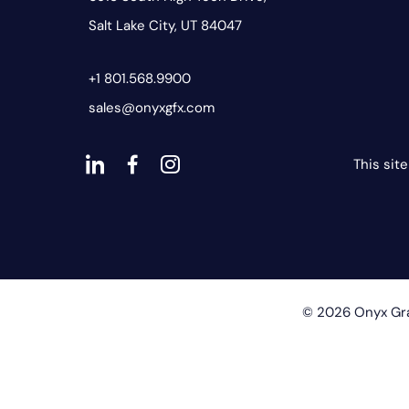
Salt Lake City, UT 84047
+1 801.568.9900
sales@onyxgfx.com
This sit
dashicons-
dashicons-
dashicons-
linkedin
facebook-
instagram
alt
© 2026 Onyx Gra