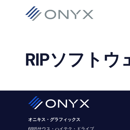
主
本
フ
要
文
ッ
ナ
へ
タ
ビ
ス
ー
ゲ
キ
へ
RIPソフトウ
ー
ッ
ス
シ
プ
キ
ョ
ッ
ン
プ
へ
ス
キ
オニキス・グラフィックス
ッ
6915サウス・ハイテク・ドライブ