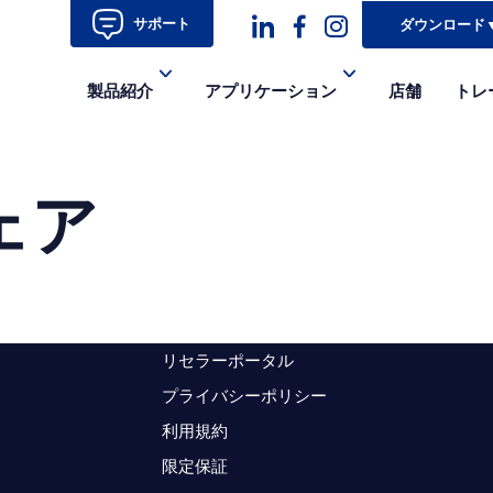
サポート
ダウンロード
ダ
ダ
ダ
製品紹介
アプリケーション
店舗
トレ
ッ
ッ
ッ
シ
シ
シ
ェア
ュ
ュ・
ュ
コ
フ
ア
ン
ェ
イ
イ
コ
リセラーポータル
ス
ン-
プライバシーポリシー
ブ
イ
利用規約
ッ
ン
限定保証