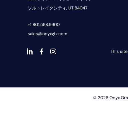
プ
ソルトレイクシティ, UT 84047
+1 801.568.9900
sales@onyxgfx.com
This sit
ダ
ダ
ダ
ッ
ッ
ッ
シ
シ
シ
ュ
ュ・
ュ
コ
フ
ア
© 2026 Onyx
ン
ェ
イ
イ
コ
ス
ン-