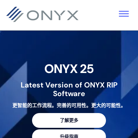
跳
跳
跳
至
至
至
主
主
页
导
要
脚
航
内
容
ONYX 25
Latest Version of ONYX RIP
Software
更智能的工作流程。完善的可用性。更大的可能性。
了解更多
升级指南