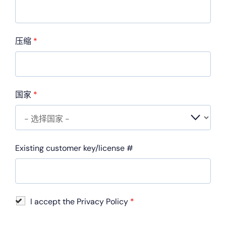
压缩
*
国家
*
Existing customer key/license #
I accept the Privacy Policy
*