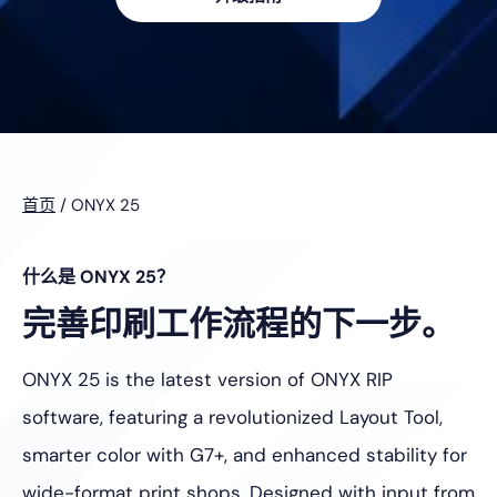
首页
/
ONYX 25
什么是 ONYX 25？
完善印刷工作流程的下一步。
ONYX 25 is the latest version of ONYX RIP
software, featuring a revolutionized Layout Tool,
smarter color with G7+, and enhanced stability for
wide-format print shops.
Designed with input from