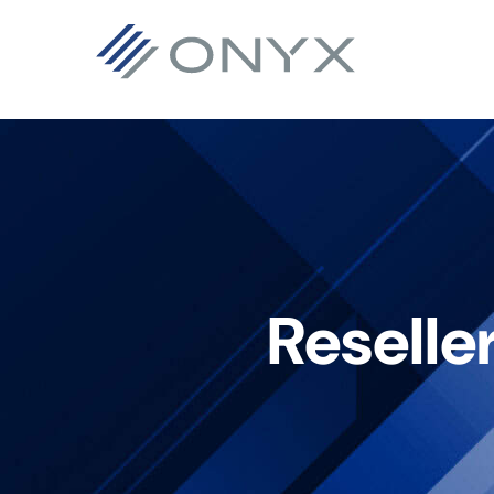
跳
跳
跳
至
至
至
主
主
页
导
要
脚
航
内
容
Reselle