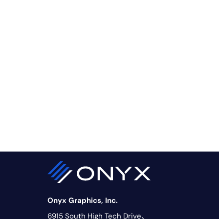
Onyx Graphics, Inc.
6915 South High Tech Drive、