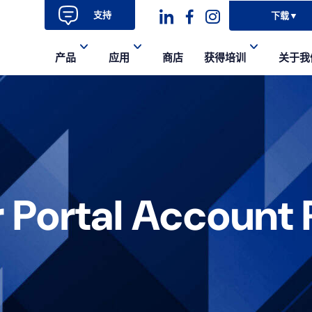
支持
下载
▼
Dashicons-
dashicons-
dashicons-
产品
应用
商店
获得培训
关于我
linkedin
facebook-
instagram
alt
r Portal Account