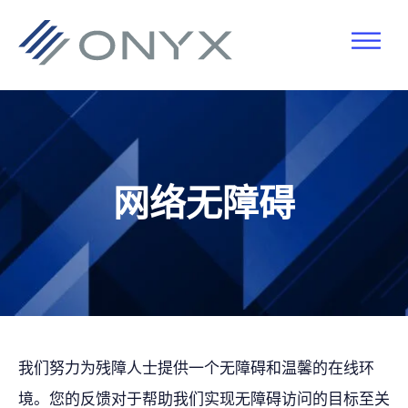
跳
跳
跳
至
至
至
主
主
页
导
要
脚
航
内
容
网络无障碍
我们努力为残障人士提供一个无障碍和温馨的在线环
境。您的反馈对于帮助我们实现无障碍访问的目标至关