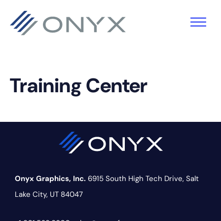
Zur
Zum
Zur
Hauptnavigation
Hauptinhalt
Fußzeile
springen
springen
springen
Training Center
Onyx Graphics, Inc.
6915 South High Tech Drive,
Salt
Lake City, UT 84047