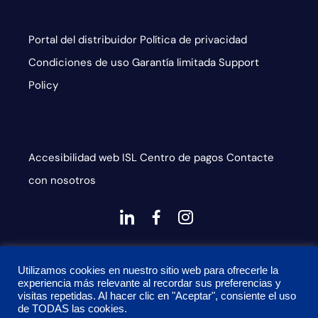
Portal del distribuidor
Política de privacidad
Condiciones de uso
Garantía limitada
Support
Policy
Accesibilidad web
ISL
Centro de pagos
Contacte
con nosotros
dashicons-
dashicons-
dashicons-
linkedin
facebook-
instagram
This site is protected by reCAPTCHA and the Google
alt
Utilizamos cookies en nuestro sitio web para ofrecerle la
Privacy Policy and Terms of Service apply
experiencia más relevante al recordar sus preferencias y
visitas repetidas. Al hacer clic en "Aceptar", consiente el uso
de TODAS las cookies.