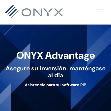
Saltar
Ir
Saltar
a
al
al
la
contenido
pie
navegación
principal
de
principal
página
ONYX Advantage
Asegure su inversión, manténgase
al día
Asistencia para su software RIP