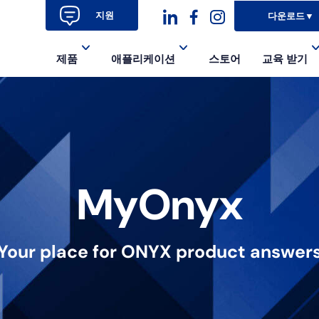
지원
다운로드
▼
대
대
대
제품
애플리케이션
스토어
교육 받기
시
시
시
아
아
아
이
이
이
콘
콘-
콘
링
페
인
MyOnyx
크
이
스
드
스
타
Your place for ONYX product answer
인
북-
그
알
램