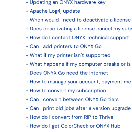
+
Updating an ONYX hardware key
+
Apache Log4j update
+
When would I need to deactivate a license
+
Does deactivating a license cancel my subs
+
How do I contact ONYX Technical support
+
Can I add printers to ONYX Go
+
What if my printer isn’t supported
+
What happens if my computer breaks or is
+
Does ONYX Go need the internet
+
How to manage your account, payment meth
+
How to convert my subscription
+
Can I convert between ONYX Go tiers
+
Can I print old jobs after a version upgrade
+
How do I convert from RIP to Thrive
+
How do I get ColorCheck or ONYX Hub