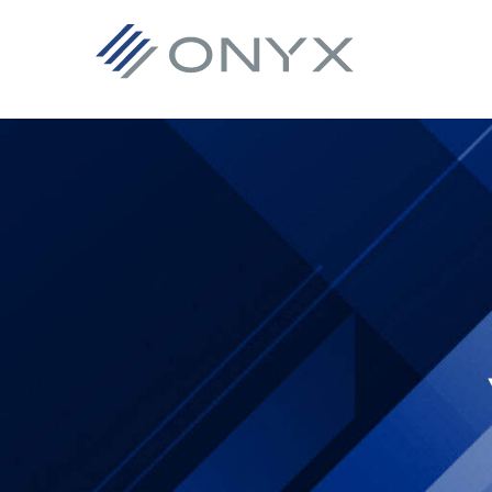
기
주
바
본
요
닥
탐
콘
글
색
텐
로
으
츠
건
로
로
너
건
건
뛰
너
너
기
뛰
뛰
기
기