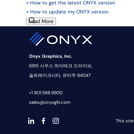
+
How to get the latest ONYX version
+
How to update my ONYX version
Load More
Onyx Graphics, Inc.
6915 사우스 하이테크 드라이브,
솔트레이크시티, 유타주 84047
+1 801.568.9900
sales@onyxgfx.com
This sit
대
대
대