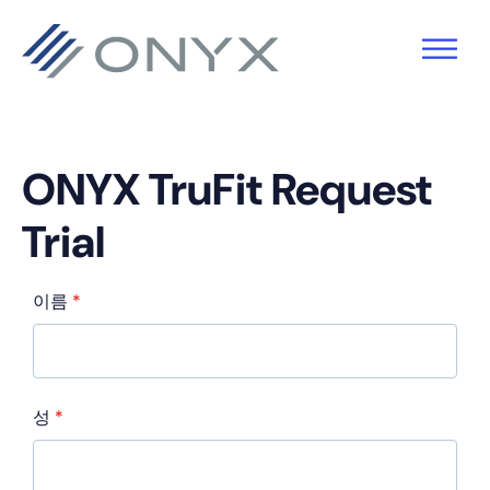
기
주
바
본
요
닥
탐
콘
글
색
텐
로
으
츠
건
ONYX TruFit Request
로
로
너
Trial
건
건
뛰
너
너
기
이름
*
뛰
뛰
기
기
성
*