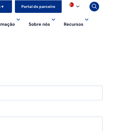
s
▼
Portal do parceiro
ormação
Sobre nós
Recursos