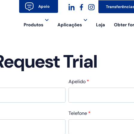
Apoio
Transferência
dashicons-
dashicons-
dashicons-
Produtos
Aplicações
Loja
Obter f
linkedin
facebook-
instagram
alt
equest Trial
Apelido
*
Telefone
*