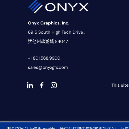
Onyx Graphics, Inc.
6915 South High Tech Drive、
犹他州盐湖城 84047
+1 801.568.9900
sales@onyxgfx.com
This sit
Dashicons-
dashicons-
dashicons-
linkedin
facebook-
instagram
alt