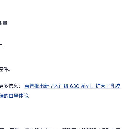
质量。
厂。
品控件。
列的更多信息：
惠普推出新型入门级 630 系列，扩大了乳胶
佳的白墨体验
.