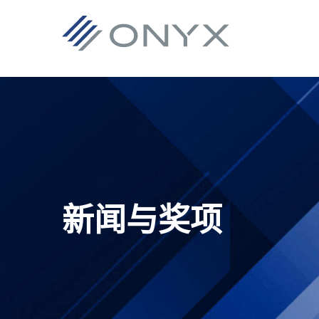
跳
跳
跳
跳
至
至
转
至
主
主
到
页
导
要
主
脚
航
内
侧
容
栏
新闻与奖项