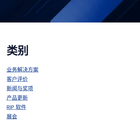
主
类别
侧
业务解决方案
客户评价
栏
新闻与奖项
产品更新
RIP 软件
展会