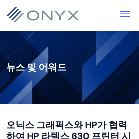
기
주
기
바
본
요
본
닥
탐
콘
사
글
색
텐
이
로
으
츠
드
건
로
로
바
너
뉴스 및 어워드
건
건
로
뛰
너
너
건
기
뛰
뛰
너
기
기
뛰
기
오닉스 그래픽스와 HP가 협력
하여 HP 라텍스 630 프린터 시