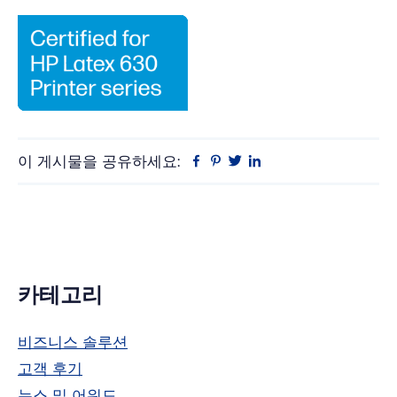
이 게시물을 공유하세요:
Facebook
Pinterest
트
링
위
크
터
드
인
기
카테고리
본
비즈니스 솔루션
사
고객 후기
이
뉴스 및 어워드