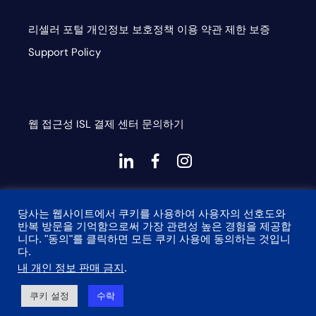
리셀러 포털
개인정보 보호정책
이용 약관
제한 보증
Support Policy
웹 접근성
ISL
결제 센터
문의하기
대
대
대
시
시
시
This site is protected by reCAPTCHA and the Google
아
아
아
당사는 웹사이트에서 쿠키를 사용하여 사용자의 선호도와
Privacy Policy and Terms of Service apply
이
이
이
반복 방문을 기억함으로써 가장 관련성 높은 경험을 제공합
니다. "동의"를 클릭하면 모든 쿠키 사용에 동의하는 것입니
콘
콘-
콘
다.
링
페
인
내 개인 정보 판매 금지
.
© 2026 Onyx Graphics, Inc. 모든 권리 보유. 설계자
타이니
크
이
스
쿠키 설정
수락
프로그 테크놀로지스.