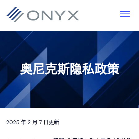
跳
跳
跳
至
至
至
主
主
页
导
要
脚
航
内
容
奥尼克斯隐私政策
2025 年 2 月 7 日更新