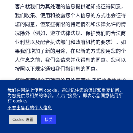
客户就我们为其处理的信息提供通知或征得同意，
我们收集、使用和披露您个人信息的方式也会征得
您的同意，但某些有限的特定情况和法律允许的情
况除外（例如，遵守法律法规、保护我们的合法商
业利益以及配合执法部门和政府机构的要求）。如
果我们增加了新的用途，在以新的方式使用您的个
人信息之前，我们会请求并获得您的同意。您可以
按照以下规定通知我们撤销您的同意。
将收集限制在已确定的目的范围内
:我们将收集的个
人信息的数量和类型限制在本隐私政策所确定的目
我们在网站上使用 cookie，通过记住您的偏好和重复访问，
为您提供最相关的体验。点击 "接受"，即表示您同意使用所
的所必需的范围内。
有 cookie。
不要出售我的个人信息
.
限制使用、披露和保留
:我们对个人信息的使用、披
露和保留仅限于本隐私政策中确定的目的和用途。
Cookie 设置
接受
当不再需要用于这些授权目的时，我们将销毁或删