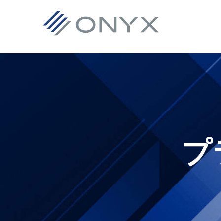
主
本
フ
要
文
ッ
ナ
へ
タ
ビ
ス
ー
ゲ
キ
へ
ー
ッ
ス
シ
プ
キ
ョ
ッ
プ
ン
プ
へ
ス
キ
ッ