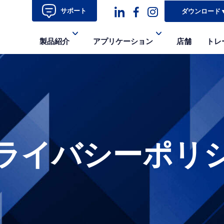
サポート
ダウンロード
ダ
ダ
ダ
製品紹介
アプリケーション
店舗
トレ
ッ
ッ
ッ
シ
シ
シ
ュ
ュ・
ュ
コ
フ
ア
ン
ェ
イ
ライバシーポリ
イ
コ
ス
ン-
ブ
イ
ッ
ン