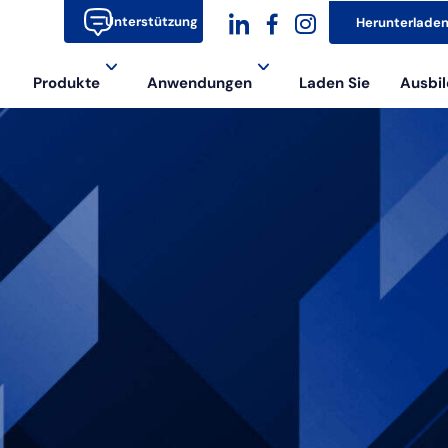
Unterstützung
Herunterlade
dashicons-
dashicons-
dashicons-
Produkte
Anwendungen
Laden Sie
Ausbil
linkedin
facebook-
instagram
alt