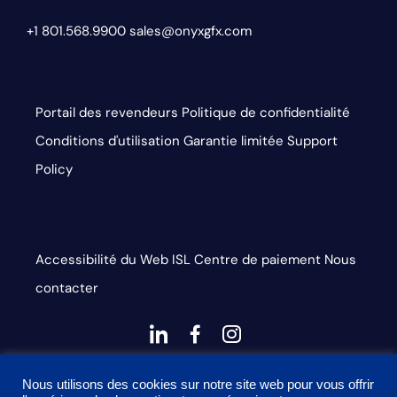
+1 801.568.9900
sales@onyxgfx.com
Portail des revendeurs
Politique de confidentialité
Conditions d'utilisation
Garantie limitée
Support
Policy
Accessibilité du Web
ISL
Centre de paiement
Nous
contacter
dashicons-
dashicons-
dashicons-
linkedin
facebook-
instagram
This site is protected by reCAPTCHA and the Google
alt
Nous utilisons des cookies sur notre site web pour vous offrir