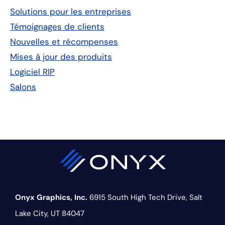
latérale
Solutions pour les entreprises
principale
Témoignages de clients
Nouvelles et récompenses
Mises à jour des produits
Logiciel RIP
Salons
Onyx Graphics, Inc.
6915 South High Tech Drive,
Salt
Lake City, UT 84047