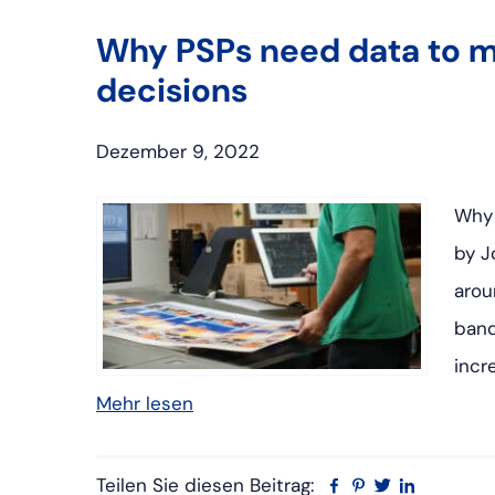
Why PSPs need data to m
decisions
Dezember 9, 2022
Why 
by J
arou
band
incr
Mehr lesen
Teilen Sie diesen Beitrag:
Facebook
Pinterest
Twitter
Linkedin