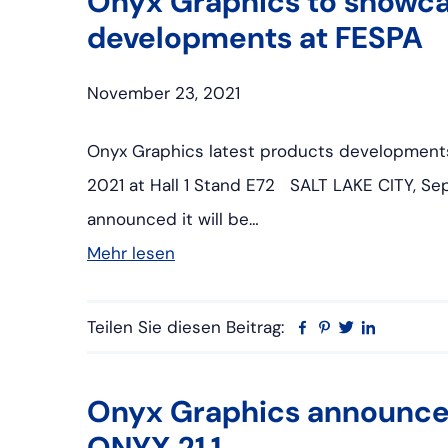
Onyx Graphics to showca
developments at FESPA
November 23, 2021
Onyx Graphics latest products development
2021 at Hall 1 Stand E72 SALT LAKE CITY, Se
announced it will be…
Mehr lesen
Teilen Sie diesen Beitrag:
Facebook
Pinterest
Twitter
Linkedin
Onyx Graphics announces
ONYX 21.1