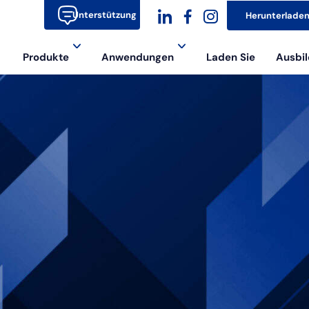
Unterstützung
Herunterlade
dashicons-
dashicons-
dashicons-
Produkte
Anwendungen
Laden Sie
Ausbil
linkedin
facebook-
instagram
alt