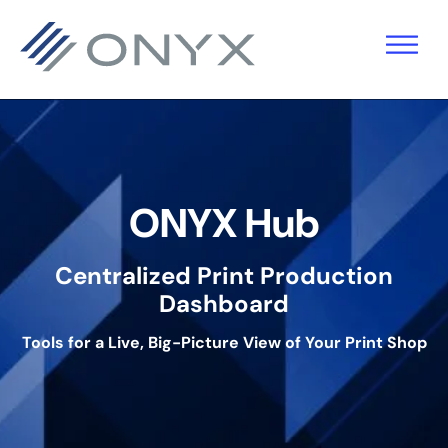
Zur
Zum
Zur
Hauptnavigation
Hauptinhalt
Fußzeile
springen
springen
springen
ONYX Hub
Centralized Print Production
Dashboard
Tools for a Live, Big-Picture View of Your Print Shop