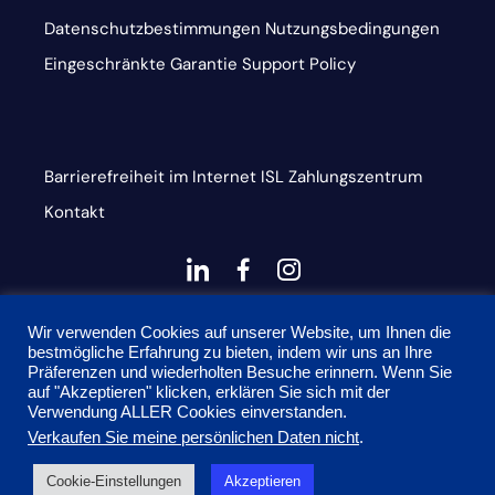
Datenschutzbestimmungen
Nutzungsbedingungen
Eingeschränkte Garantie
Support Policy
Barrierefreiheit im Internet
ISL
Zahlungszentrum
Kontakt
dashicons-
dashicons-
dashicons-
linkedin
facebook-
instagram
This site is protected by reCAPTCHA and the Google
alt
Wir verwenden Cookies auf unserer Website, um Ihnen die
bestmögliche Erfahrung zu bieten, indem wir uns an Ihre
Privacy Policy and Terms of Service apply
Präferenzen und wiederholten Besuche erinnern. Wenn Sie
auf "Akzeptieren" klicken, erklären Sie sich mit der
Verwendung ALLER Cookies einverstanden.
Verkaufen Sie meine persönlichen Daten nicht
.
© 2026 Onyx Graphics, Inc. Alle Rechte vorbehalten.
Cookie-Einstellungen
Akzeptieren
Entworfen von
TinyFrog Technologien.