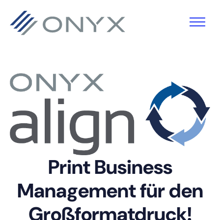
Zur
Zum
Zur
Hauptnavigation
Hauptinhalt
Fußzeile
springen
springen
springen
Print Business
Management für den
Großformatdruck!