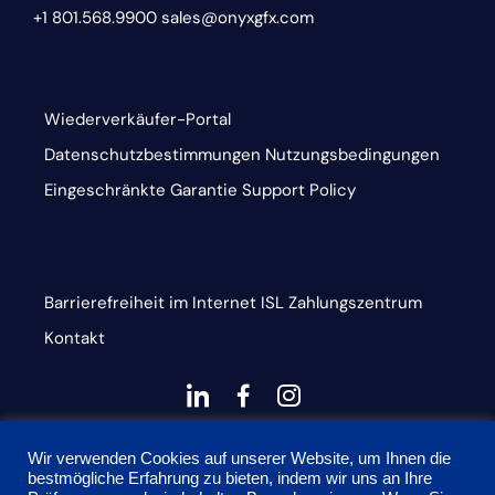
+1 801.568.9900
sales@onyxgfx.com
Wiederverkäufer-Portal
Datenschutzbestimmungen
Nutzungsbedingungen
Eingeschränkte Garantie
Support Policy
Barrierefreiheit im Internet
ISL
Zahlungszentrum
Kontakt
dashicons-
dashicons-
dashicons-
linkedin
facebook-
instagram
This site is protected by reCAPTCHA and the Google
alt
Wir verwenden Cookies auf unserer Website, um Ihnen die
bestmögliche Erfahrung zu bieten, indem wir uns an Ihre
Privacy Policy and Terms of Service apply