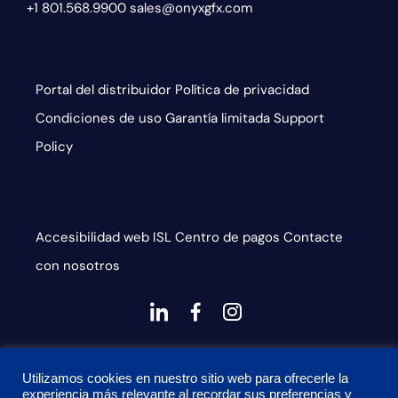
+1 801.568.9900
sales@onyxgfx.com
Portal del distribuidor
Política de privacidad
Condiciones de uso
Garantía limitada
Support
Policy
Accesibilidad web
ISL
Centro de pagos
Contacte
con nosotros
dashicons-
dashicons-
dashicons-
linkedin
facebook-
instagram
This site is protected by reCAPTCHA and the Google
alt
Utilizamos cookies en nuestro sitio web para ofrecerle la
Privacy Policy and Terms of Service apply
experiencia más relevante al recordar sus preferencias y