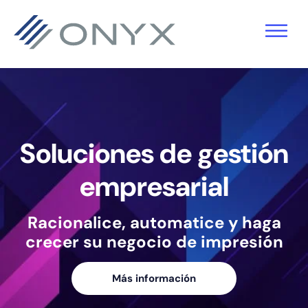
Saltar
Ir
Saltar
a
al
al
la
contenido
pie
navegación
principal
de
principal
página
Soluciones de gestión
empresarial
Racionalice, automatice y haga
crecer su negocio de impresión
Más información