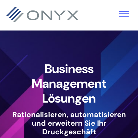
Zur
Zum
Zur
Hauptnavigation
Hauptinhalt
Fußzeile
springen
springen
springen
Business
Management
Lösungen
Rationalisieren, automatisieren
und erweitern Sie Ihr
Druckgeschäft