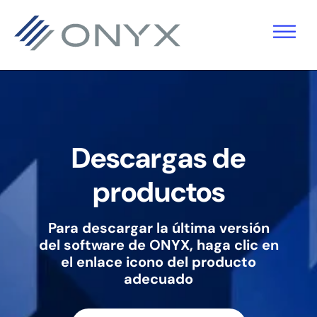
Saltar
Ir
Saltar
a
al
al
la
contenido
pie
navegación
principal
de
principal
página
Descargas de
productos
Para descargar la última versión
del software de ONYX, haga clic en
el enlace
icono del producto
adecuado