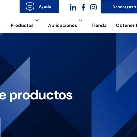
Ayuda
Descargas
dashicons-
dashicons-
dashicons-
Productos
Aplicaciones
Tienda
Obtener 
linkedin
facebook-
instagram
alt
de productos