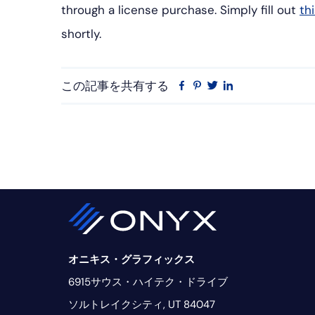
through a license purchase. Simply fill out
th
shortly.
この記事を共有する
フ
ピ
ツ
リ
ェ
ン
イ
ン
イ
タ
ッ
ク
ス
レ
タ
ト
ブ
ス
ー
イ
ッ
ト
ン
ク
オニキス・グラフィックス
6915サウス・ハイテク・ドライブ
ソルトレイクシティ, UT 84047