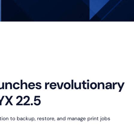
ク・
ス
ア
タ
ル
グ
ト
ラ
ム
unches revolutionary
X 22.5
tion to backup, restore, and manage print jobs