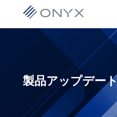
主
本
主
フ
要
文
要
ッ
ナ
へ
サ
タ
ビ
ス
イ
ー
ゲ
キ
ド
へ
ー
ッ
バ
ス
シ
プ
ー
キ
ョ
へ
ッ
ン
ス
プ
製品アップデー
へ
キ
ス
ッ
キ
プ
ッ