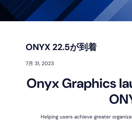
プ
ONYX 22.5が到着
7月 31, 2023
Onyx Graphics la
ONY
Helping users achieve
greater
organiza