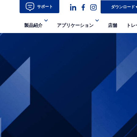
サポート
ダウンロード
ダ
ダ
ダ
製品紹介
アプリケーション
店舗
トレ
ッ
ッ
ッ
シ
シ
シ
ュ
ュ・
ュ
コ
フ
ア
ン
ェ
イ
ト
イ
コ
ス
ン-
ブ
イ
ッ
ン