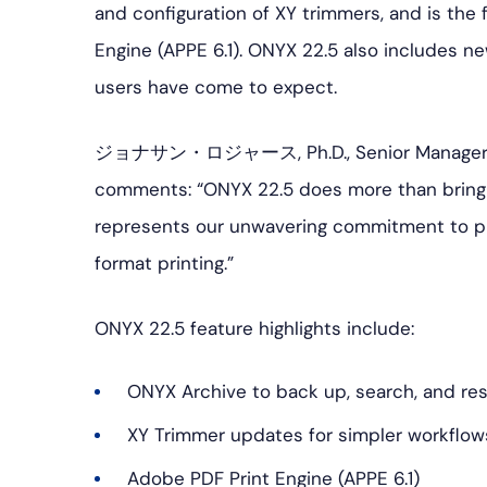
and configuration of XY trimmers, and is the f
Engine (APPE 6.1). ONYX 22.5 also includes n
users have come to expect.
ジョナサン・ロジャース
,
Ph.D., Senior Manage
comments: “ONYX 22.5 does more than bring n
represents our unwavering commitment to pu
format printing.”
ONYX 22.5 feature highlights include
:
ONYX Archive to back up, search, and res
XY Trimmer updates for simpler workflow
Adobe PDF Print Engine (APPE 6.1)