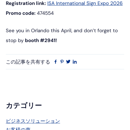
Registration link:
ISA International Sign Expo 2026
Promo code:
474554
See you in Orlando this April, and don’t forget to
stop by
booth #2941!
この記事を共有する
フ
ピ
ツ
リ
ェ
ン
イ
ン
イ
タ
ッ
ク
ス
レ
タ
ト
ブ
ス
ー
イ
ッ
ト
ン
ク
プ
カテゴリー
ラ
ビジネスソリューション
イ
お客様の声