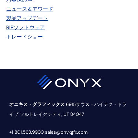
マ
ニュース＆アワード
リ
製品アップデート
RIPソフトウェア
ー・
トレードショー
サ
イ
ド
バ
ー
オニキス・グラフィックス
6915サウス・ハイテク・ドラ
イブ
ソルトレイクシティ, UT 84047
+1 801.568.9900
sales@onyxgfx.com