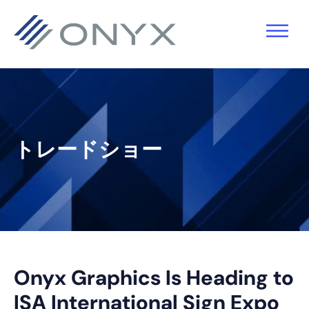
主
本
主
フ
要
文
要
ッ
ナ
へ
サ
タ
ビ
ス
イ
ー
ゲ
キ
ド
へ
ー
ッ
バ
ス
トレードショー
シ
プ
ー
キ
ョ
へ
ッ
ン
ス
プ
へ
キ
ス
ッ
キ
プ
Onyx Graphics Is Heading to
ッ
ISA International Sign Expo