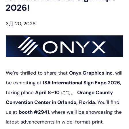
プ
2026!
3月 20, 2026
We’re thrilled to share that
Onyx Graphics Inc.
will
be exhibiting at
ISA International Sign Expo 2026
,
taking place
April 8–10
にて。
Orange County
Convention Center in Orlando, Florida
. You’ll find
us at
booth #2941
, where we’ll be showcasing the
latest advancements in wide-format print