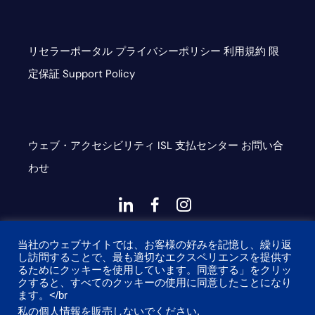
リセラーポータル
プライバシーポリシー
利用規約
限
定保証
Support Policy
ウェブ・アクセシビリティ
ISL
支払センター
お問い合
わせ
ダ
ダ
ダ
ッ
ッ
ッ
This site is protected by reCAPTCHA and the Google
シ
シ
シ
当社のウェブサイトでは、お客様の好みを記憶し、繰り返
し訪問することで、最も適切なエクスペリエンスを提供す
Privacy Policy and Terms of Service apply
ュ
ュ・
ュ
るためにクッキーを使用しています。同意する」をクリッ
クすると、すべてのクッキーの使用に同意したことになり
コ
フ
ア
ます。</br
私の個人情報を販売しないでください
.