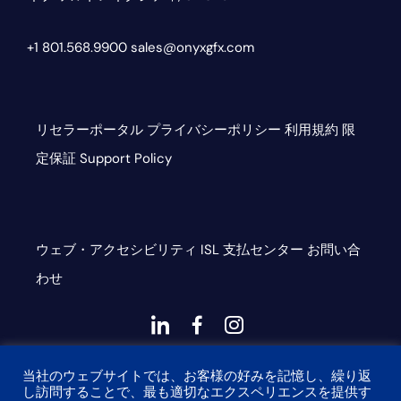
プ
+1 801.568.9900
sales@onyxgfx.com
リセラーポータル
プライバシーポリシー
利用規約
限
定保証
Support Policy
ウェブ・アクセシビリティ
ISL
支払センター
お問い合
わせ
ダ
ダ
ダ
ッ
ッ
ッ
This site is protected by reCAPTCHA and the Google
シ
シ
シ
当社のウェブサイトでは、お客様の好みを記憶し、繰り返
し訪問することで、最も適切なエクスペリエンスを提供す