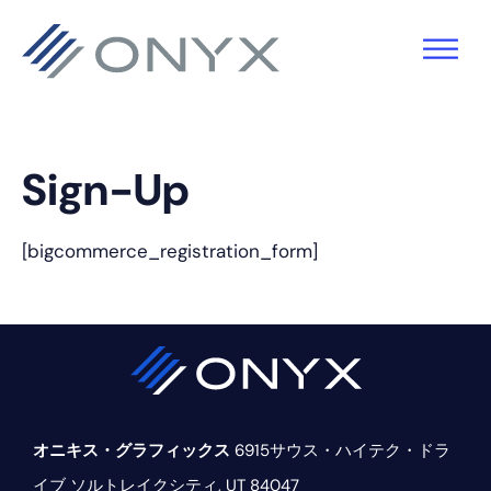
主
本
フ
要
文
ッ
ナ
へ
タ
ビ
ス
ー
ゲ
キ
へ
Sign-Up
ー
ッ
ス
シ
プ
キ
[bigcommerce_registration_form]
ョ
ッ
ン
プ
へ
ス
キ
オニキス・グラフィックス
6915サウス・ハイテク・ドラ
ッ
イブ
ソルトレイクシティ, UT 84047