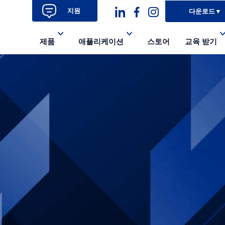
지원
다운로드
▼
대
대
대
제품
애플리케이션
스토어
교육 받기
시
시
시
아
아
아
이
이
이
콘
콘-
콘
링
페
인
크
이
스
드
스
타
인
북-
그
알
램