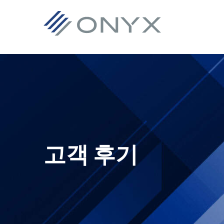
기
주
기
바
본
요
본
닥
탐
콘
사
글
색
텐
이
로
으
츠
드
건
로
로
바
너
건
건
로
뛰
너
너
건
기
뛰
뛰
너
고객 후기
기
기
뛰
기