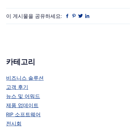
이 게시물을 공유하세요:
Facebook
Pinterest
트
링
위
크
터
드
인
기
카테고리
본
비즈니스 솔루션
사
고객 후기
이
뉴스 및 어워드
드
제품 업데이트
RIP 소프트웨어
바
전시회