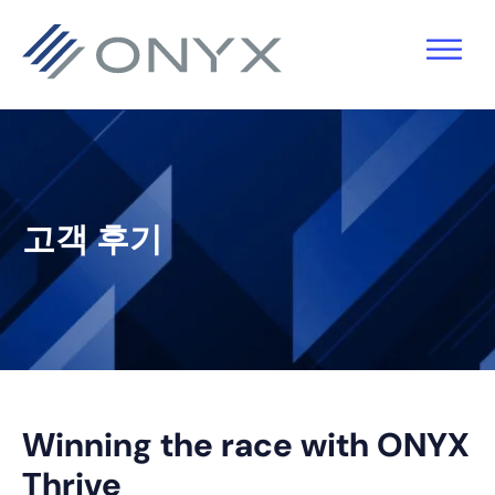
기
주
기
바
본
요
본
닥
탐
콘
사
글
색
텐
이
로
으
츠
드
건
로
로
바
너
고객 후기
건
건
로
뛰
너
너
건
기
뛰
뛰
너
기
기
뛰
기
Winning the race with ONYX
Thrive