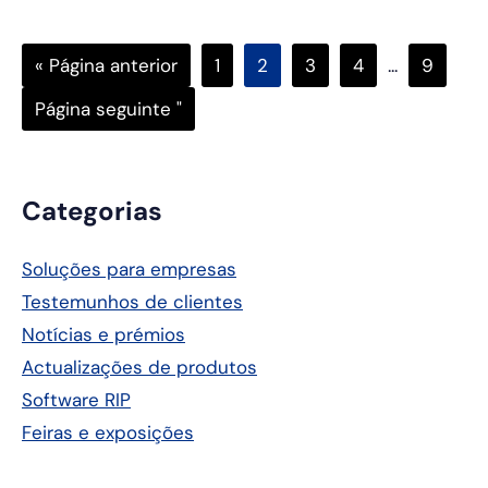
Ir
Página
Página
Página
Página
Páginas
Página
«
Página anterior
1
2
3
4
...
9
para
intercalare
Ir
Página seguinte "
omitidas
para
Barra
Categorias
lateral
Soluções para empresas
principal
Testemunhos de clientes
Notícias e prémios
Actualizações de produtos
Software RIP
Feiras e exposições